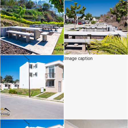
Image caption
Image caption
Image caption
Image caption