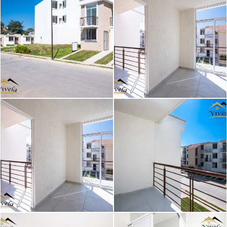
Image caption
Image caption
Image caption
Image caption