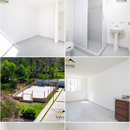
Image caption
Image caption
Image caption
Image caption