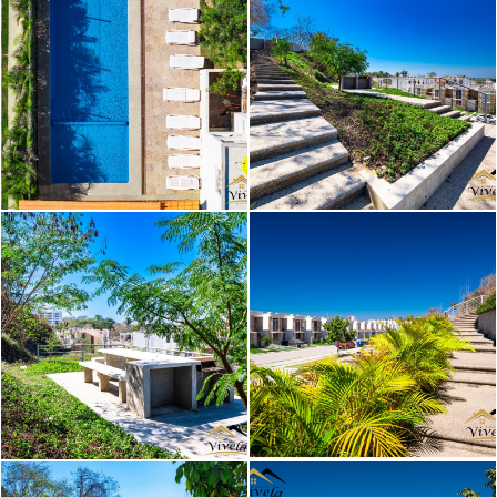
Image caption
Image caption
Image caption
Image caption