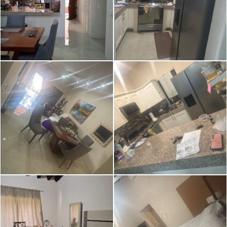
Image caption
Image caption
Image caption
Image caption