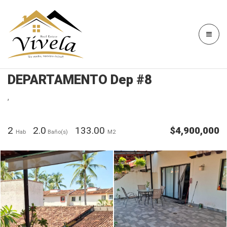
DEPARTAMENTO Dep #8
,
2
2.0
133.00
$4,900,000
Hab
Baño(s)
M2
Image caption
Image caption