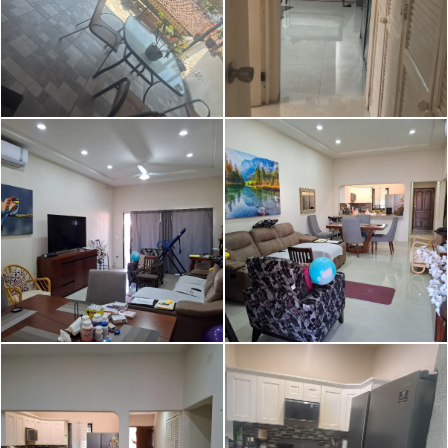
Image caption
Image caption
Image caption
Image caption